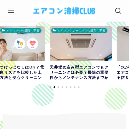
ンへの疑問・不安
エアコンクリーニングの疑問・不安
エ
なしはOK？電
天井埋め込み型エアコンでもク
「水が飛んで
クを比較した上
リーニングは必要？掃除の重要
エアコン内部
安心クリーニン
性からメンテナンス方法まで紹
予防＆掃除の
介！